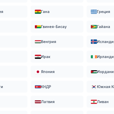
ия
Гана
Греция
Гвинея-Бисау
Гайана
Венгрия
Исланди
Ирак
Ирланди
Япония
Иордани
ти
КНДР
Южная К
Латвия
Ливан