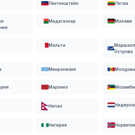
Лихтенштейн
Литва
ая
Мадагаскар
Малави
ния
Мальта
Маршалл
Острова
а
Микронезия
Молдова
ория
Марокко
Мозамби
Нидерла
Непал
Нигерия
Норвеги