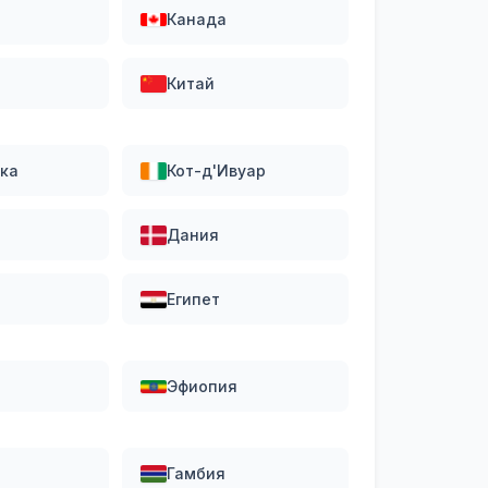
Канада
Китай
ика
Кот-д'Ивуар
Дания
Египет
Эфиопия
Гамбия