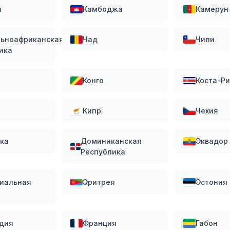
и
Камбоджа
Камерун
ьноафриканская
Чад
Чили
ика
Конго
Коста-Р
Кипр
Чехия
ка
Доминиканская
Эквадор
Республика
иальная
Эритрея
Эстония
дия
Франция
Габон