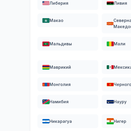
Либерия
Ливия
Макао
Северн
Македо
Мальдивы
Мали
Маврикий
Мексик
Монголия
Черног
Намибия
Науру
Никарагуа
Нигер