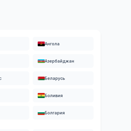
Ангола
Азербайджан
с
Беларусь
Боливия
Болгария