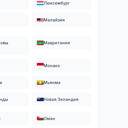
Люксембург
Малайзия
овы
Мавритания
Монако
к
Мьянма
нды
Новая Зеландия
я
Оман