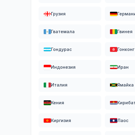
Грузия
Герман
Гватемала
Гвинея
Гондурас
Гонконг
Индонезия
Иран
Италия
Ямайка
Кения
Кириба
Киргизия
Лаос