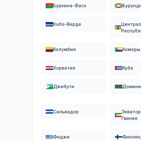
Буркина-Фасо
Бурунд
Кабо-Верде
Централ
Республ
Колумбия
Коморы
Хорватия
Куба
Джибути
Домини
Сальвадор
Экватор
Гвинея
Фиджи
Финлян