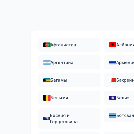
Афганистан
Албани
Аргентина
Армени
Багамы
Бахрей
Бельгия
Белиз
Босния и
Ботсва
Герцеговина