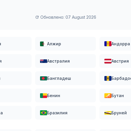
Обновлено: 07 August 2026
я
Алжир
Андорра
я
Австралия
Австрия
н
Бангладеш
Барбадо
Бенин
Бутан
на
Бразилия
Бруней