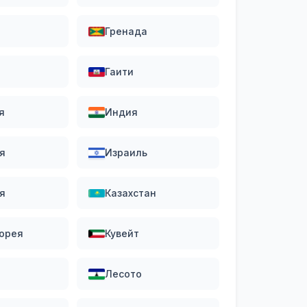
Гренада
Гаити
я
Индия
я
Израиль
я
Казахстан
орея
Кувейт
Лесото