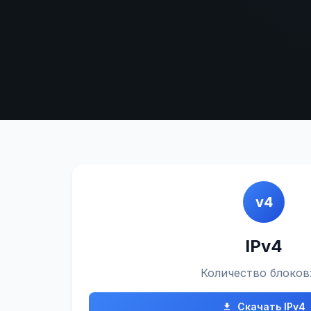
v4
IPv4
Количество блоков
Скачать IPv4