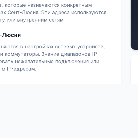
в, которые назначаются конкретным
ах Сент-Люсия. Эти адреса используются
ту или внутренним сетям.
т-Люсия
няются в настройках сетевых устройств,
и коммутаторы. Знание диапазонов IP
ровать нежелательные подключения или
м IP-адресам.
зволяют настроить безопасные и надежные
е использовать эти диапазоны для
CHAINS и CISCO ACL.