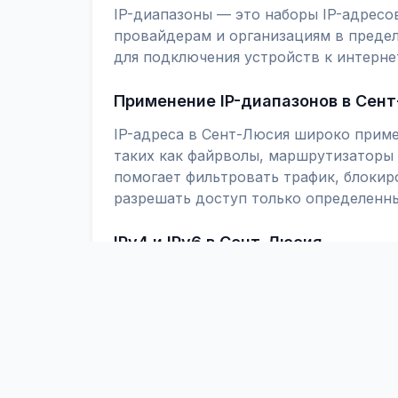
IP-диапазоны — это наборы IP-адресо
провайдерам и организациям в предел
для подключения устройств к интерне
Применение IP-диапазонов в Сен
IP-адреса в Сент-Люсия широко приме
таких как файрволы, маршрутизаторы 
помогает фильтровать трафик, блоки
разрешать доступ только определенны
IPv4 и IPv6 в Сент-Люсия
Актуальные диапазоны IPv4 и IPv6 по
подключения в Сент-Люсия. Вы может
настройки конфигураций IPTABLES, IP