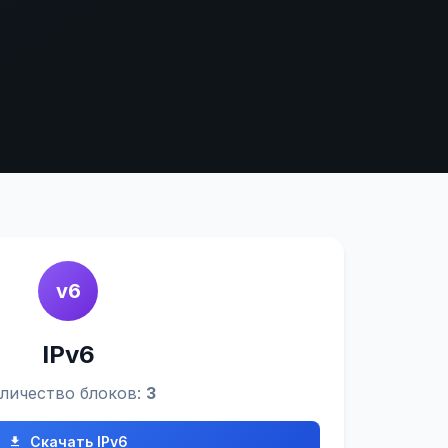
v6
IPv6
личество блоков:
3
Скачать IPv6