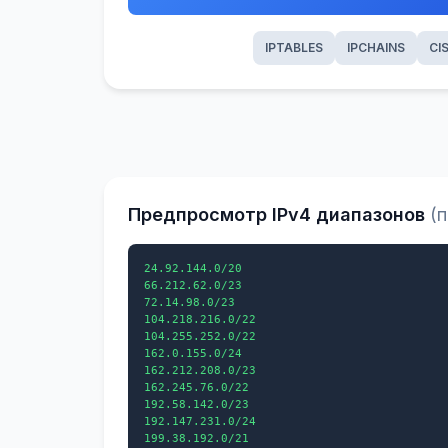
IPTABLES
IPCHAINS
CI
Предпросмотр IPv4 диапазонов
(
24.92.144.0/20

66.212.62.0/23

72.14.98.0/23

104.218.216.0/22

104.255.252.0/22

162.0.155.0/24

162.212.208.0/23

162.245.76.0/22

192.58.142.0/23

192.147.231.0/24

199.38.192.0/21
