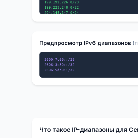
199.192.226.0/23

199.223.248.0/22

204.145.147.0/24

204.152.80.0/23

205.166.35.0/24

206.126.120.0/21

207.191.248.0/21

Предпросмотр IPv6 диапазонов
(
2600:7c00::/28

2606:3c80::/32

Что такое IP-диапазоны для С