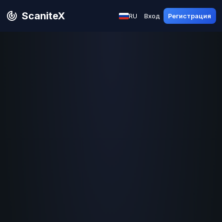
ScaniteX
RU
Вход
Регистрация