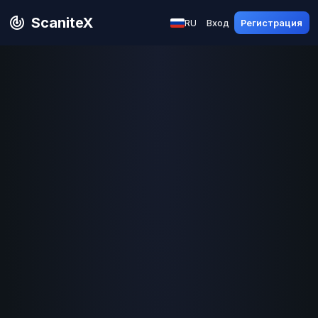
ScaniteX
RU
Вход
Регистрация