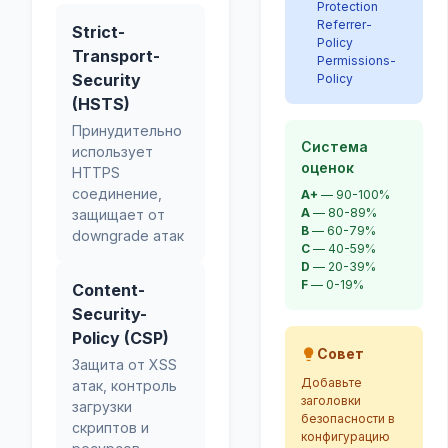
Protection
Referrer-
Strict-
Policy
Transport-
Permissions-
Security
Policy
(HSTS)
Принудительно
Система
использует
оценок
HTTPS
соединение,
A+
— 90-100%
A
— 80-89%
защищает от
B
— 60-79%
downgrade атак
C
— 40-59%
D
— 20-39%
F
— 0-19%
Content-
Security-
Policy (CSP)
Совет
Защита от XSS
Добавьте
атак, контроль
заголовки
загрузки
безопасности в
скриптов и
конфигурацию