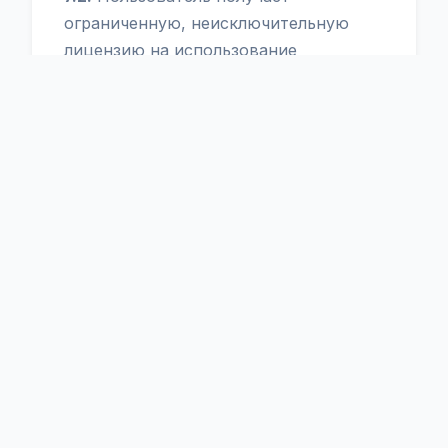
ограниченную, неисключительную
лицензию на использование
результатов сканирования (отчетов)
для своих нужд.
7.3.
Запрещено перепродавать доступ
к аккаунту Scanitex третьим лицам.
8. Возмещение ущерба
(Indemnification)
ВАЖНО
Пользователь соглашается
защищать, возмещать ущерб и
ограждать Scanitex, его
владельцев, сотрудников и