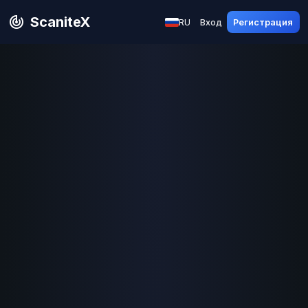
ScaniteX
RU
Вход
Регистрация