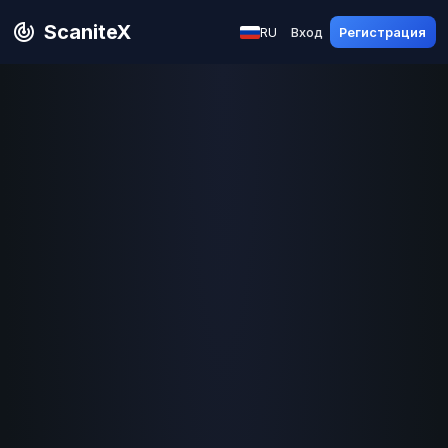
ScaniteX
RU
Вход
Регистрация