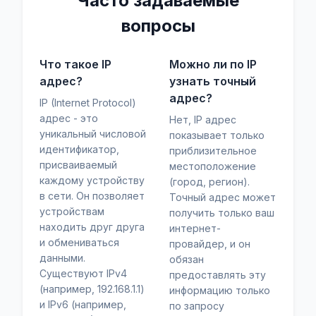
Часто задаваемые
вопросы
Что такое IP
Можно ли по IP
адрес?
узнать точный
адрес?
IP (Internet Protocol)
адрес - это
Нет, IP адрес
уникальный числовой
показывает только
идентификатор,
приблизительное
присваиваемый
местоположение
каждому устройству
(город, регион).
в сети. Он позволяет
Точный адрес может
устройствам
получить только ваш
находить друг друга
интернет-
и обмениваться
провайдер, и он
данными.
обязан
Существуют IPv4
предоставлять эту
(например, 192.168.1.1)
информацию только
и IPv6 (например,
по запросу