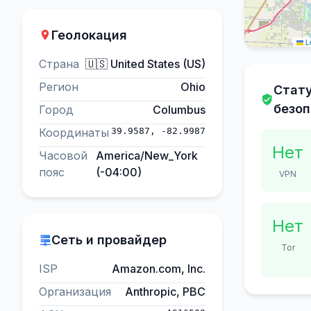
Геолокация
Le
Страна
🇺🇸 United States (US)
Регион
Ohio
Стат
безо
Город
Columbus
Координаты
39.9587, -82.9987
Нет
Часовой
America/New_York
пояс
(-04:00)
VPN
Нет
Сеть и провайдер
Tor
ISP
Amazon.com, Inc.
Организация
Anthropic, PBC