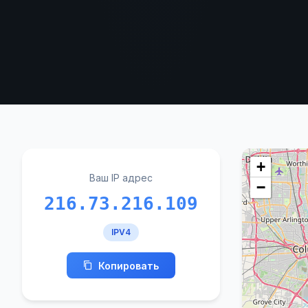
+
Ваш IP адрес
−
216.73.216.109
IPV4
Копировать