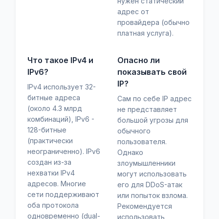
нужен статический
адрес от
провайдера (обычно
платная услуга).
Что такое IPv4 и
Опасно ли
IPv6?
показывать свой
IP?
IPv4 использует 32-
битные адреса
Сам по себе IP адрес
(около 4.3 млрд
не представляет
комбинаций), IPv6 -
большой угрозы для
128-битные
обычного
(практически
пользователя.
неограниченно). IPv6
Однако
создан из-за
злоумышленники
нехватки IPv4
могут использовать
адресов. Многие
его для DDoS-атак
сети поддерживают
или попыток взлома.
оба протокола
Рекомендуется
одновременно (dual-
использовать