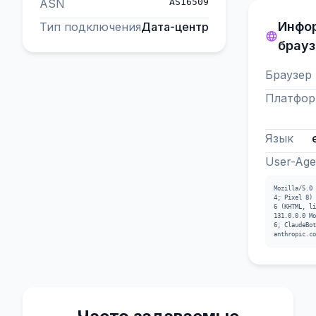
ASN
AS16509
Инфо
Тип подключения
Дата-центр
брауз
Браузер
Платфор
Язык
User-Age
Mozilla/5.0 
4; Pixel 8) 
6 (KHTML, li
131.0.0.0 Mo
6; ClaudeBot
anthropic.co