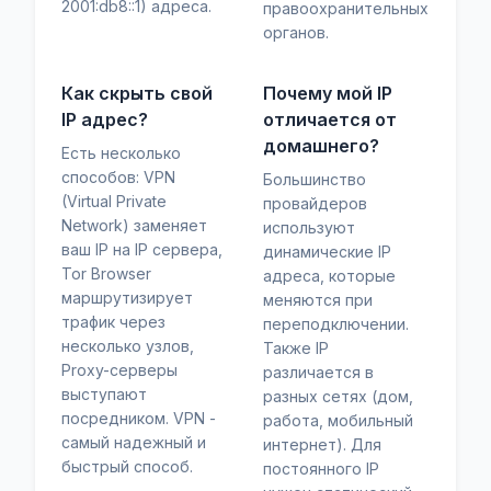
2001:db8::1) адреса.
правоохранительных
органов.
Как скрыть свой
Почему мой IP
IP адрес?
отличается от
домашнего?
Есть несколько
способов: VPN
Большинство
(Virtual Private
провайдеров
Network) заменяет
используют
ваш IP на IP сервера,
динамические IP
Tor Browser
адреса, которые
маршрутизирует
меняются при
трафик через
переподключении.
несколько узлов,
Также IP
Proxy-серверы
различается в
выступают
разных сетях (дом,
посредником. VPN -
работа, мобильный
самый надежный и
интернет). Для
быстрый способ.
постоянного IP