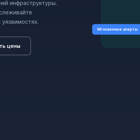
ней инфраструктуры.
тслеживайте
 уязвимостях.
Мгновенные алерты
ть цены