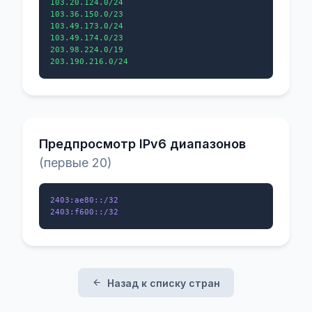
103.20.124.0/24

103.36.150.0/23

103.49.173.0/24

103.49.174.0/23

203.98.224.0/19

Предпросмотр IPv6 диапазонов
(первые 20)
2403:ae80::/32

Назад к списку стран