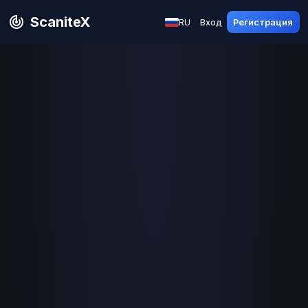
ScaniteX
RU
Вход
Регистрация