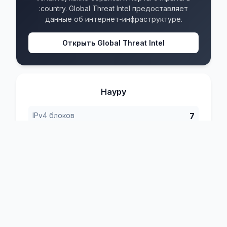
:country. Global Threat Intel предоставляет
данные об интернет-инфраструктуре.
Открыть Global Threat Intel
Науру
IPv4 блоков
7
IPv6 блоков
2
Форматы
4