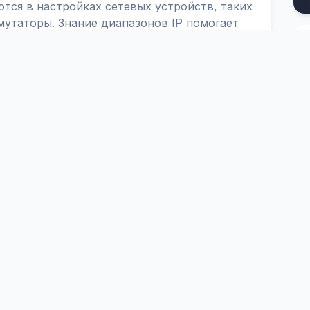
тся в настройках сетевых устройств, таких
утаторы. Знание диапазонов IP помогает
желательные подключения или разрешать
ам.
зволяют настроить безопасные и надежные
спользовать эти диапазоны для настройки
ISCO ACL.
Платформа
Инструм
Цены
Google Dork