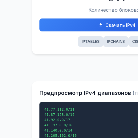
Количество блоков
Скачать IPv4
IPTABLES
IPCHAINS
CI
Предпросмотр IPv4 диапазонов
(
41.77.112.0/21

41.87.128.0/19

41.92.0.0/17

41.137.0.0/16

41.140.0.0/14

41.205.192.0/19
