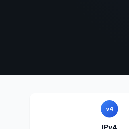
v4
IPv4