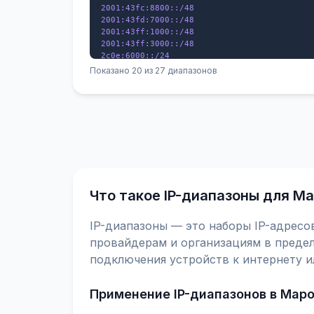
2001:43fc:8800::/48

2001:43fd:7000::/48

2001:43ff:1000::/48

2001:43ff:3000::/48

2c0e:6000::/24

2c0f:900::/32

Показано 20 из 27 диапазонов
2c0f:3e40::/32

2c0f:4100::/32

2c0f:5400::/32

2c0f:5f40::/32

Что такое IP-диапазоны для М
IP-диапазоны — это наборы IP-адресо
провайдерам и организациям в предел
подключения устройств к интернету и
Применение IP-диапазонов в Мар