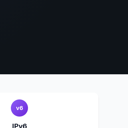
v6
IPv6