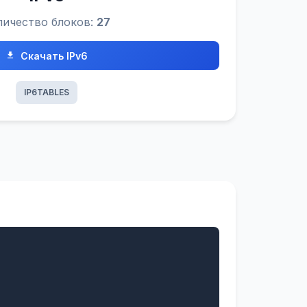
личество блоков:
27
Скачать IPv6
IP6TABLES