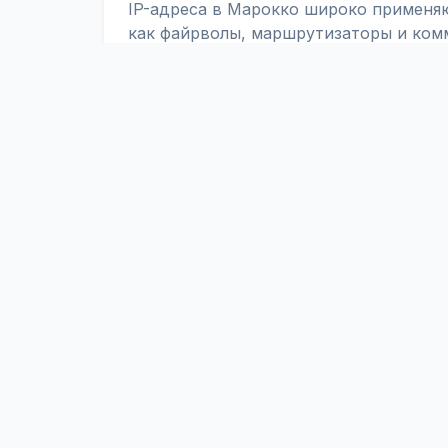
IP-адреса в Марокко широко применяю
как файрволы, маршрутизаторы и комм
фильтровать трафик, блокировать не
доступ только определенным IP-адрес
IPv4 и IPv6 в Марокко
Актуальные диапазоны IPv4 и IPv6 по
подключения в Марокко. Вы можете и
конфигураций IPTABLES, IPCHAINS и C
ScaniteX
Глобальная платформа данных об интернет-экспозиции.