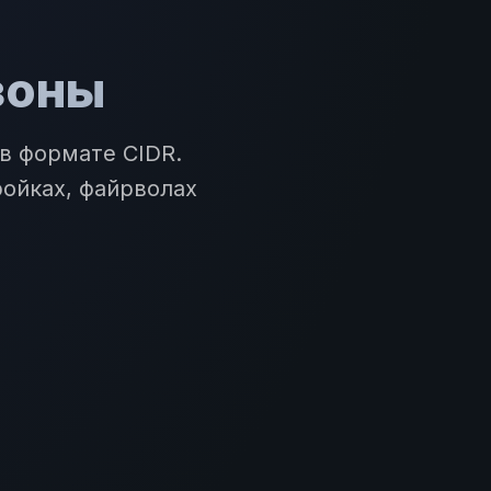
зоны
в формате CIDR.
ройках, файрволах