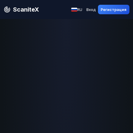
ScaniteX
RU
Вход
Регистрация