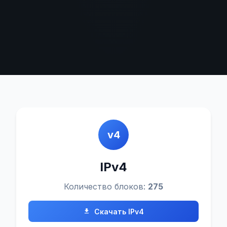
v4
IPv4
Количество блоков:
275
Скачать IPv4