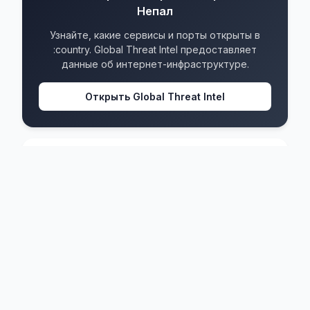
Непал
Узнайте, какие сервисы и порты открыты в
:country. Global Threat Intel предоставляет
данные об интернет-инфраструктуре.
Открыть Global Threat Intel
Непал
IPv4 блоков
275
IPv6 блоков
162
Форматы
4