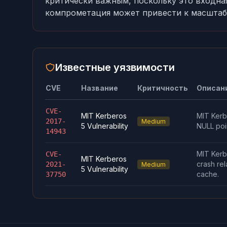
критически важным, поскольку это входная
компрометация может привести к масштаб
Известные уязвимости
CVE
Название
Критичность
Описан
CVE-
MIT Kerberos
MIT Kerbe
2017-
Medium
5 Vulnerability
NULL poi
14943
MIT Kerbe
CVE-
MIT Kerberos
crash rel
2021-
Medium
5 Vulnerability
cache.
37750