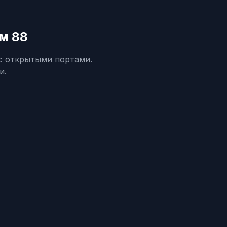
ом 88
 с открытыми портами.
и.