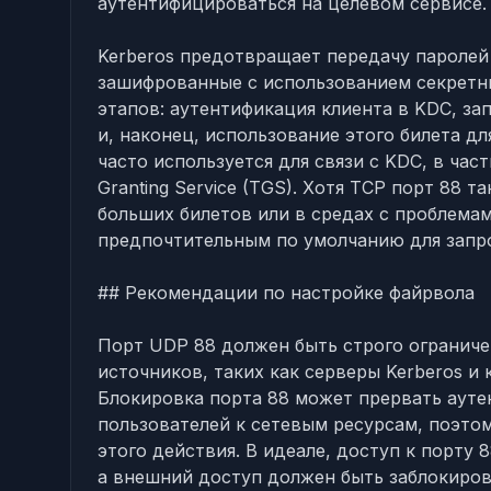
аутентифицироваться на целевом сервисе.
Kerberos предотвращает передачу паролей 
зашифрованные с использованием секретны
этапов: аутентификация клиента в KDC, за
и, наконец, использование этого билета д
часто используется для связи с KDC, в частн
Granting Service (TGS). Хотя TCP порт 88 
больших билетов или в средах с проблема
предпочтительным по умолчанию для запро
## Рекомендации по настройке файрвола
Порт UDP 88 должен быть строго ограниче
источников, таких как серверы Kerberos и
Блокировка порта 88 может прервать ауте
пользователей к сетевым ресурсам, поэто
этого действия. В идеале, доступ к порту
а внешний доступ должен быть заблокиро