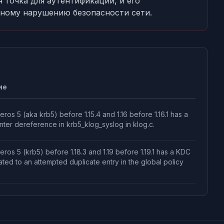
 точка для аутентификации, и его
ному нарушению безопасности сети.
ие
ros 5 (aka krb5) before 1.15.4 and 1.16 before 1.16.1 has a
nter dereference in krb5_klog_syslog in klog.c.
ros 5 (krb5) before 1.18.3 and 1.19 before 1.19.1 has a KDC
ated to an attempted duplicate entry in the global policy