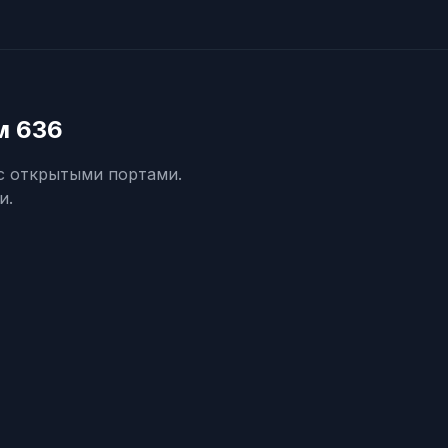
м 636
 с открытыми портами.
и.