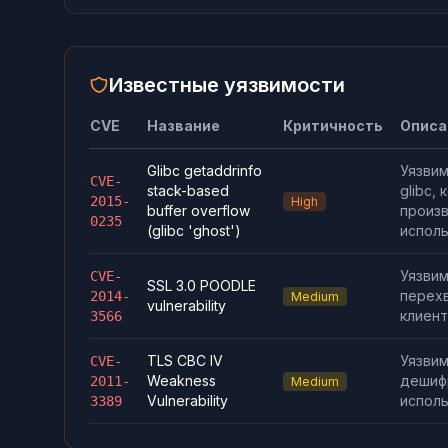
Известные уязвимости
CVE
Название
Критичность
Описа
Glibc getaddrinfo
Уязвим
CVE-
stack-based
glibc,
2015-
High
buffer overflow
произв
0235
(glibc 'ghost')
исполь
Уязвим
CVE-
SSL 3.0 POODLE
перехв
2014-
Medium
vulnerability
клиент
3566
TLS CBC IV
Уязви
CVE-
Weakness
дешифр
2011-
Medium
Vulnerability
исполь
3389