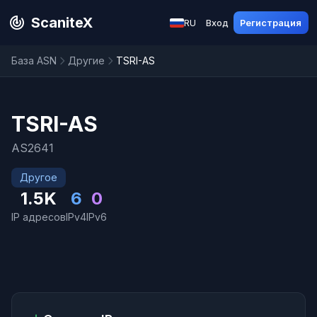
ScaniteX
RU
Вход
Регистрация
База ASN
Другие
TSRI-AS
TSRI-AS
AS2641
Другое
1.5K
6
0
IP адресов
IPv4
IPv6