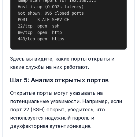
Nmap scan report for 192.168.1.1

Host is up (0.002s latency).

Not shown: 995 closed ports

PORT    STATE SERVICE

22/tcp  open  ssh

80/tcp  open  http

Здесь вы видите, какие порты открыты и
какие службы на них работают.
Шаг 5: Анализ открытых портов
Открытые порты могут указывать на
потенциальные уязвимости. Например, если
порт 22 (SSH) открыт, убедитесь, что
используется надежный пароль и
двухфакторная аутентификация.