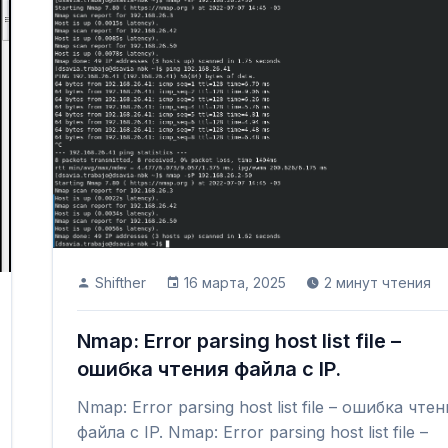
Shifther
16 марта, 2025
2 минут чтения
Nmap: Error parsing host list file –
ошибка чтения файла с IP.
Nmap: Error parsing host list file – ошибка чтен
файла с IP. Nmap: Error parsing host list file –