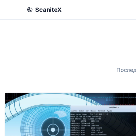
ScaniteX
Послед