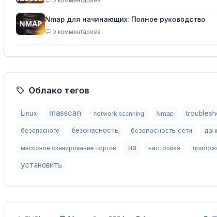
0 комментариев
Nmap для начинающих: Полное руководство
0 комментариев
Облако тегов
masscan
troublesh
Linux
Nmap
network scanning
безопасность
безопасность сети
дан
безопасного
на
массовое сканирование портов
настройка
прилож
установить