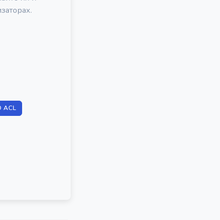
заторах.
O ACL