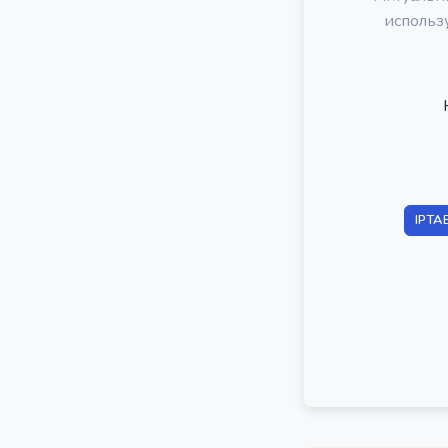
использ
IPTA