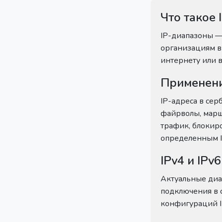
Что такое
IP-диапазоны —
организациям в 
интернету или 
Применени
IP-адреса в сер
файрволы, марш
трафик, блокир
определенным I
IPv4 и IPv
Актуальные диа
подключения в 
конфигураций I