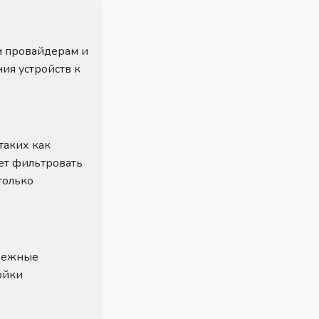
м провайдерам и
ия устройств к
таких как
ет фильтровать
только
адежные
ойки